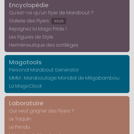
Encyclopédie
Qu'est-ce qu'un flyer de Marabout ?
Galerie des Flyers
3025
Rejoignez la Mago Pride !
Les Figures de Style
Herméneutique des sortilèges
Magotools
Personal Marabout Generator
MMM : Maraboutage Mondial de Mégabambou
La MagoClock
Laboratoire
Qui veut gagner des flyers ?
Le Taquin
Le Pendu