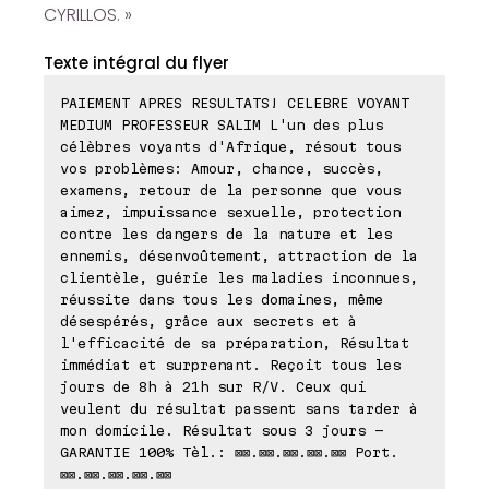
CYRILLOS. »
Texte intégral du flyer
PAIEMENT APRES RESULTATS! CELEBRE VOYANT
MEDIUM PROFESSEUR SALIM L'un des plus
célèbres voyants d'Afrique, résout tous
vos problèmes: Amour, chance, succès,
examens, retour de la personne que vous
aimez, impuissance sexuelle, protection
contre les dangers de la nature et les
ennemis, désenvoûtement, attraction de la
clientèle, guérie les maladies inconnues,
réussite dans tous les domaines, même
désespérés, grâce aux secrets et à
l'efficacité de sa préparation, Résultat
immédiat et surprenant. Reçoit tous les
jours de 8h à 21h sur R/V. Ceux qui
veulent du résultat passent sans tarder à
mon domicile. Résultat sous 3 jours -
GARANTIE 100% Tèl.: ⊠⊠.⊠⊠.⊠⊠.⊠⊠.⊠⊠ Port.
⊠⊠.⊠⊠.⊠⊠.⊠⊠.⊠⊠