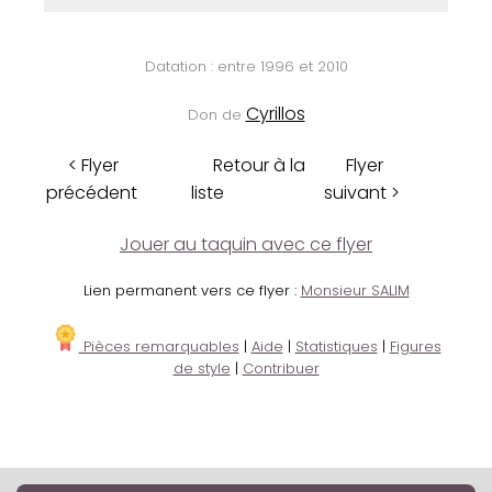
Datation : entre 1996 et 2010
Cyrillos
Don de
< Flyer
Retour à la
Flyer
précédent
liste
suivant >
Jouer au taquin avec ce flyer
Lien permanent vers ce flyer :
Monsieur SALIM
Pièces remarquables
|
Aide
|
Statistiques
|
Figures
de style
|
Contribuer