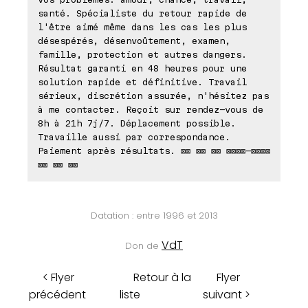
santé. Spécialiste du retour rapide de
l'être aimé même dans les cas les plus
désespérés, désenvoûtement, examen,
famille, protection et autres dangers.
Résultat garanti en 48 heures pour une
solution rapide et définitive. Travail
sérieux, discrétion assurée, n'hésitez pas
à me contacter. Reçoit sur rendez-vous de
8h à 21h 7j/7. Déplacement possible.
Travaille aussi par correspondance.
Paiement après résultats. ⊠⊠ ⊠⊠ ⊠⊠ ⊠⊠⊠⊠-⊠⊠⊠⊠
⊠⊠ ⊠⊠ ⊠⊠
Datation : entre 1996 et 2013
VdT
Don de
< Flyer
Retour à la
Flyer
précédent
liste
suivant >