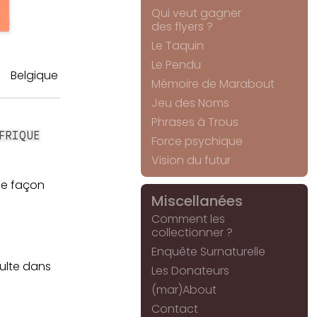
Qui veut gagner
des flyers ?
Le Taquin
Le Pendu
Belgique
Mémoire de Marabout
Jeu des Noms
Phrases à Trous
FRIQUE
Force psychique
Vision du futur
 de façon
Miscellanées
Comment les
collectionner ?
Enquête Surnaturelle
sulte dans
Les Donateurs
(mar)About
Contact