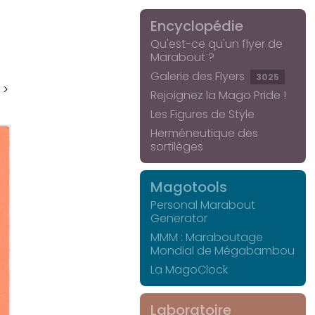
Encyclopédie
Qu'est-ce qu'un flyer de
Marabout ?
Galerie des Flyers
3025
 >
Rejoignez la Mago Pride !
Les Figures de Style
Herméneutique des
sortilèges
Magotools
Personal Marabout
Generator
MMM : Maraboutage
Mondial de Mégabambou
La MagoClock
Laboratoire