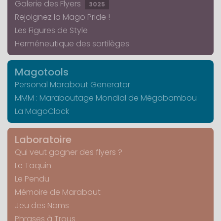
Galerie des Flyers
3025
Rejoignez la Mago Pride !
Les Figures de Style
Herméneutique des sortilèges
Magotools
Personal Marabout Generator
MMM : Maraboutage Mondial de Mégabambou
La MagoClock
Laboratoire
Qui veut gagner des flyers ?
Le Taquin
Le Pendu
Mémoire de Marabout
Jeu des Noms
Phrases à Trous