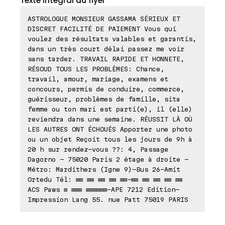
Texte intégral du flyer
ASTROLOGUE MONSIEUR GASSAMA SÉRIEUX ET
DISCRET FACILITÉ DE PAIEMENT Vous qui
voulez des résultats valables et garantis,
dans un très court délai passez me voir
sans tarder. TRAVAIL RAPIDE ET HONNETE,
RÉSOUD TOUS LES PROBLÈMES: Chance,
travail, amour, mariage, examens et
concours, permis de conduire, commerce,
guérisseur, problèmes de famille, sita
femme ou ton mari est parti(e), il (elle)
reviendra dans une semaine. RÉUSSIT LÀ OÙ
LES AUTRES ONT ÉCHOUÉS Apporter une photo
ou un objet Reçoit tous les jours de 9h à
20 h sur rendez-vous ??: 4, Passage
Dagorno - 75020 Paris 2 étage à droite -
Métro: Mardithers (Igne 9)-Bus 26-Amit
Ortedu Tél: ⊠⊠ ⊠⊠ ⊠⊠ ⊠⊠ ⊠⊠-⊠⊠ ⊠⊠ ⊠⊠ ⊠⊠ ⊠⊠
ACS Paws ⊠ ⊠⊠⊠ ⊠⊠⊠⊠⊠⊠-APE 7212 Edition-
Impression Lang 55. nue Patt 75019 PARIS