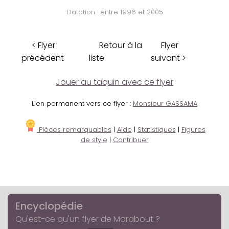
Datation : entre 1996 et 2005
< Flyer
Retour à la
Flyer
précédent
liste
suivant >
Jouer au taquin avec ce flyer
Lien permanent vers ce flyer :
Monsieur GASSAMA
Pièces remarquables
|
Aide
|
Statistiques
|
Figures
de style
|
Contribuer
Encyclopédie
Qu'est-ce qu'un flyer de Marabout ?