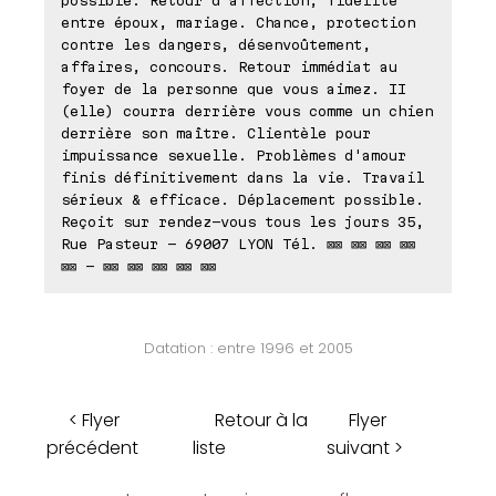
possible. Retour d'affection, fidélité
entre époux, mariage. Chance, protection
contre les dangers, désenvoûtement,
affaires, concours. Retour immédiat au
foyer de la personne que vous aimez. II
(elle) courra derrière vous comme un chien
derrière son maître. Clientèle pour
impuissance sexuelle. Problèmes d'amour
finis définitivement dans la vie. Travail
sérieux & efficace. Déplacement possible.
Reçoit sur rendez-vous tous les jours 35,
Rue Pasteur - 69007 LYON Tél. ⊠⊠ ⊠⊠ ⊠⊠ ⊠⊠
⊠⊠ - ⊠⊠ ⊠⊠ ⊠⊠ ⊠⊠ ⊠⊠
Datation : entre 1996 et 2005
< Flyer
Retour à la
Flyer
précédent
liste
suivant >