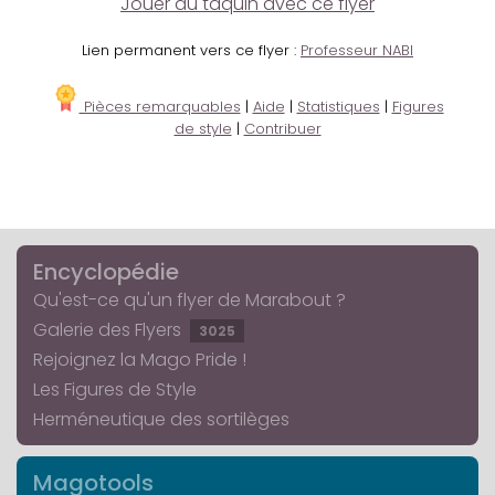
Jouer au taquin avec ce flyer
Lien permanent vers ce flyer :
Professeur NABI
Pièces remarquables
|
Aide
|
Statistiques
|
Figures
de style
|
Contribuer
Encyclopédie
Qu'est-ce qu'un flyer de Marabout ?
Galerie des Flyers
3025
Rejoignez la Mago Pride !
Les Figures de Style
Herméneutique des sortilèges
Magotools