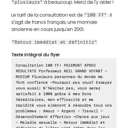
à beaucoup. Merci de l'y aider !
"plusieurs"
Le tarif de la consultation est de
: il
"100 FF"
s'agit de francs français, une monnaie
ancienne en cours jusqu'en 2001.
"Retour immédiat et définitir"
Texte intégral du flyer
Consultation 100 FF! PAIEMENT APRES
RESULTATS Professeur ADIL GRAND VOYANT -
MEDIUM Plusieurs personnes du monde me
font confiance -Pourquoi pas vous? Essayez
vous aussi! N'hésitez pas, vous serez
satisfait à 100% grâce à mes Dons
héréditaires, mon efficacité et ma
rapidité vous aideront à résoudre tous vos
problèmes : Amour - Argent - Travail -
Désenvoûtement Affection -Chance aux jeux
- Maladie sexuelle - Retour immédiat et
définitir de l'être aimé (même dans les