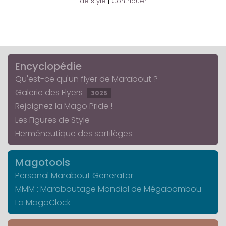
de style
|
Contribuer
Encyclopédie
Qu'est-ce qu'un flyer de Marabout ?
Galerie des Flyers
3025
Rejoignez la Mago Pride !
Les Figures de Style
Herméneutique des sortilèges
Magotools
Personal Marabout Generator
MMM : Maraboutage Mondial de Mégabambou
La MagoClock