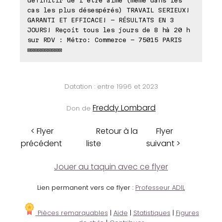
cas les plus désespérés) TRAVAIL SERIEUX!
GARANTI ET EFFICACE! - RÉSULTATS EN 3
JOURS! Reçoit tous les jours de 8 hà 20 h
sur RDV : Métro: Commerce - 75015 PARIS
⊠⊠⊠⊠⊠⊠⊠⊠⊠⊠
Datation : entre 1996 et 2023
Freddy Lombard
Don de
< Flyer
Retour à la
Flyer
précédent
liste
suivant >
Jouer au taquin avec ce flyer
Lien permanent vers ce flyer :
Professeur ADIL
Pièces remarquables
|
Aide
|
Statistiques
|
Figures