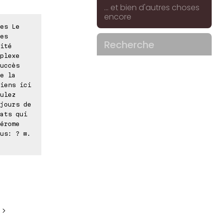
... et bien d'autres choses
encore
es Le
es
Recherche
ité
plexe
uccès
e la
iens ici
ulez
jours de
ats qui
érome
us: ? ⊠.
 >