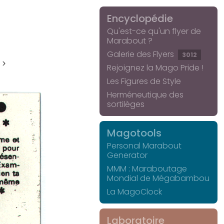
Encyclopédie
Qu'est-ce qu'un flyer de
Marabout ?
Galerie des Flyers
3012
 >
Rejoignez la Mago Pride !
Les Figures de Style
Herméneutique des
sortilèges
Magotools
Personal Marabout
Generator
MMM : Maraboutage
Mondial de Mégabambou
La MagoClock
Laboratoire