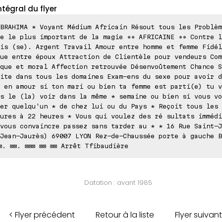
ntégral du flyer
BRAHIMA * Voyant Médium Africain Résout tous les Problèm
e le plus important de la magie «« AFRICAINE »» Contre l
is (se). Argent Travail Amour entre homme et femme Fidél
ue entre époux Attraction de Clientèle pour vendeurs Com
que et moral Affection retrouvée Désenvoûtement Chance S
ite dans tous les domaines Exam-ens du sexe pour avoir d
 en amour si ton mari ou bien ta femme est parti(e) tu v
s le (la) voir dans la même * semaine ou bien si vous vo
er quelqu'un * de chez lui ou du Pays * Reçoit tous les 
ures à 22 heures * Vous qui voulez des ré sultats immédi
vous convaincre passez sans tarder au * * 16 Rue Saint-J
Jean-Jaurès) 69007 LYON Rez-de-Chaussée porte à gauche B
⊠. ⊠⊠. ⊠⊠⊠ ⊠⊠ ⊠⊠ Arrêt Tfibaudière
Datation : avant 1985
< Flyer précédent
Retour à la liste
Flyer suivant