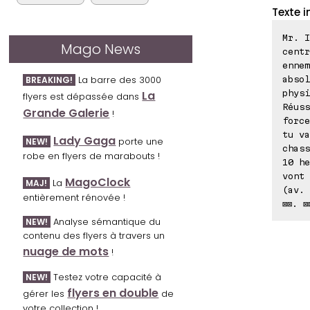
Texte i
Mr. I
Mago News
centr
ennem
La barre des 3000
absol
BREAKING!
physi
La
flyers est dépassée dans
Réuss
Grande Galerie
!
force
tu va
Lady Gaga
porte une
NEW!
chass
robe en flyers de marabouts !
10 he
vont 
MagoClock
La
MAJ!
(av. 
entièrement rénovée !
⊠⊠. ⊠
Analyse sémantique du
NEW!
contenu des flyers à travers un
nuage de mots
!
Testez votre capacité à
NEW!
flyers en double
gérer les
de
votre collection !