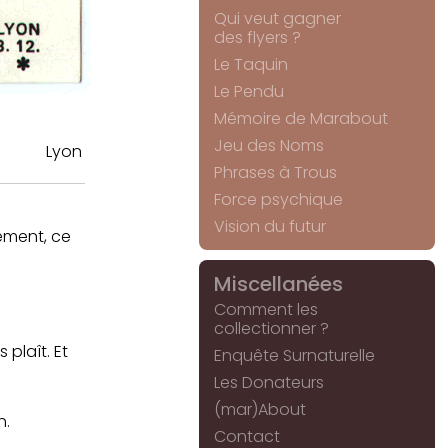
Qui veut gagner
des flyers ?
Le Taquin
Le Pendu
Mémoire de Marabout
Jeu des Noms
Lyon
Phrases à Trous
Force psychique
Vision du futur
lement, ce
Miscellanées
Comment les
collectionner ?
 plaît. Et
Enquête Surnaturelle
Les Donateurs
(mar)About
n.
Contact