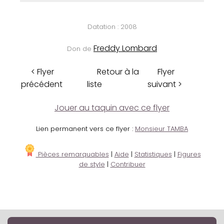
Datation : 2008
Freddy Lombard
Don de
< Flyer
Retour à la
Flyer
précédent
liste
suivant >
Jouer au taquin avec ce flyer
Lien permanent vers ce flyer :
Monsieur TAMBA
Pièces remarquables
|
Aide
|
Statistiques
|
Figures
de style
|
Contribuer