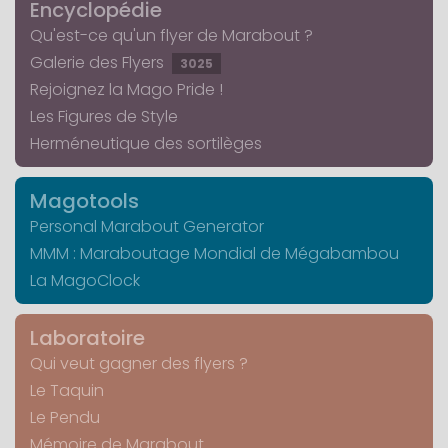
Encyclopédie
Qu'est-ce qu'un flyer de Marabout ?
Galerie des Flyers
3025
Rejoignez la Mago Pride !
Les Figures de Style
Herméneutique des sortilèges
Magotools
Personal Marabout Generator
MMM : Maraboutage Mondial de Mégabambou
La MagoClock
Laboratoire
Qui veut gagner des flyers ?
Le Taquin
Le Pendu
Mémoire de Marabout