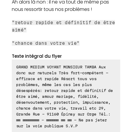
Ah alors là non : il ne va tout de même pas
nous ressortir tous nos problèmes !
"retour rapide et définitif de être
aimé"
"chance dans votre vie"
Texte intégral du flyer
GRAND MEDIUM VOYANT MONSIEUR TAMBA Aux
donc sur naturels Très fort-compétent -
efficace et rapide Résort tous vos
problèmes, même les cas les plus
désespérés: retour rapide et définitif de
être aimé, amour mariage, fidélité,
désenvoutement, protection, impuissance,
chance dans votre vie, travail etc 29,
Grande Rue – 91160 Épinay sur Orge Tél.:
⊠⊠ ⊠⊠⊠⊠⊠⊠⊠⊠ – ⊠⊠⊠⊠⊠⊠ ⊠⊠ ⊠⊠ - Ne pas jeter
sur la voie publique S.V.P