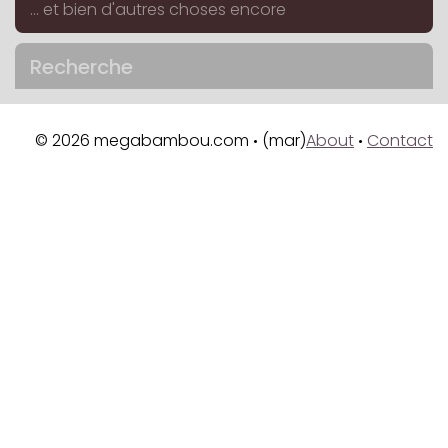
... et bien d'autres choses encore
Recherche
© 2026 megabambou.com
(mar)
About
Contact
•
•