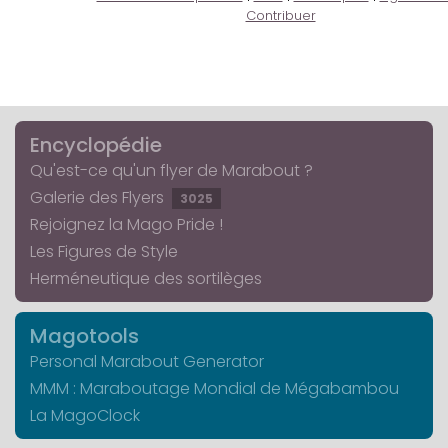
Contribuer
Encyclopédie
Qu'est-ce qu'un flyer de Marabout ?
Galerie des Flyers
3025
Rejoignez la Mago Pride !
Les Figures de Style
Herméneutique des sortilèges
Magotools
Personal Marabout Generator
MMM : Maraboutage Mondial de Mégabambou
La MagoClock