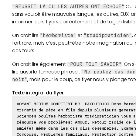
Oui 
"REUSSIT LA OU LES AUTRES ONT ECHOUE"
sans vouloir être mauvaise langue, les autres, EUX, ar
imprimer leurs flyers correctement et de façon lisible
On croit lire
et
,
"herboriste"
"tradipraticien"
fort rare, mais c'est peut-être notre imagination qui
des tours.
On croit lire également
. On s
"POUR TOUT SAVOIR"
lire aussi la fameuse phrase :
"Ne restez pas dan
, mais pour le coup, ce flyer nous y plonge to
noir"
Texte intégral du flyer
VOYANT MEDIUM COMPETENT MR. BAKOUTOUBO Dons hered
transmis de père en fils depuis plusieurs generat
Sciences ocultes herboriste tradipraticien Vous a
résoudre vos problèmes: Amour, Retour rapide de l
amié(e) même dans les cas plus désespérés, Examen
Concours, Problemes familiaux, Protection contre 