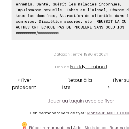
ennemis, Santé, Guérit les maladies inconnues,
Impuissance sexuelle, Tabac et l'Alcool, Chance d
tous les domaines, Attraction de clientèle dans l
commerce, Discrétion assurée, etc. REUSSIT LA OU 
AUTRES ONT ECHOUE PAS DE PROBLEME SANS SOLUTION
⊠⊠⊠⊠⊠⊠⊠⊠⊠⊠/⊠⊠⊠⊠⊠⊠⊠⊠⊠⊠
Datation : entre 1996 et 2024
Freddy Lombard
Don de
< Flyer
Retour à la
Flyer s
précédent
liste
>
Jouer au taquin avec ce flyer
Lien permanent vers ce flyer :
Monsieur BAKOUTOUB
Pièces remarquables
|
Aide
|
Statistiques
|
Figures de