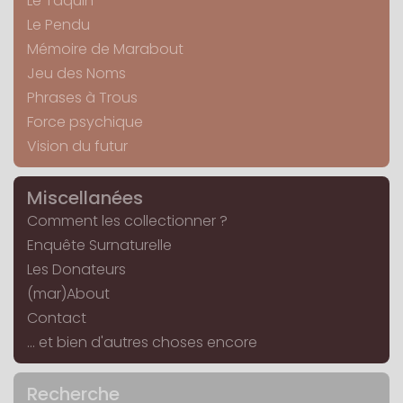
Le Taquin
Le Pendu
Mémoire de Marabout
Jeu des Noms
Phrases à Trous
Force psychique
Vision du futur
Miscellanées
Comment les collectionner ?
Enquête Surnaturelle
Les Donateurs
(mar)About
Contact
... et bien d'autres choses encore
Recherche