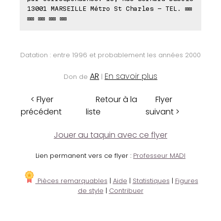
13001 MARSEILLE Métro St Charles - TEL. ⊠⊠
⊠⊠ ⊠⊠ ⊠⊠ ⊠⊠
Datation : entre 1996 et probablement les années 2000
AR
En savoir plus
Don de
|
< Flyer
Retour à la
Flyer
précédent
liste
suivant >
Jouer au taquin avec ce flyer
Lien permanent vers ce flyer :
Professeur MADI
Pièces remarquables
|
Aide
|
Statistiques
|
Figures
de style
|
Contribuer