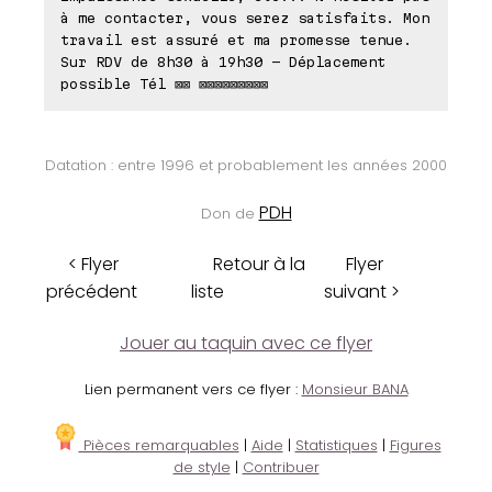
à me contacter, vous serez satisfaits. Mon
travail est assuré et ma promesse tenue.
Sur RDV de 8h30 à 19h30 - Déplacement
possible Tél ⊠⊠ ⊠⊠⊠⊠⊠⊠⊠⊠⊠
Datation : entre 1996 et probablement les années 2000
PDH
Don de
< Flyer
Retour à la
Flyer
précédent
liste
suivant >
Jouer au taquin avec ce flyer
Lien permanent vers ce flyer :
Monsieur BANA
Pièces remarquables
|
Aide
|
Statistiques
|
Figures
de style
|
Contribuer