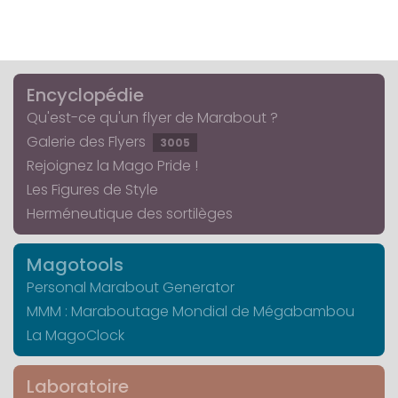
Encyclopédie
Qu'est-ce qu'un flyer de Marabout ?
Galerie des Flyers
3005
Rejoignez la Mago Pride !
Les Figures de Style
Herméneutique des sortilèges
Magotools
Personal Marabout Generator
MMM : Maraboutage Mondial de Mégabambou
La MagoClock
Laboratoire