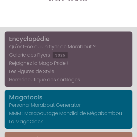
Encyclopédie
Qu'est-ce qu'un flyer de Marabout ?
Galerie des Flyers
3025
Rejoignez la Mago Pride !
Les Figures de Style
Herméneutique des sortilèges
Magotools
Personal Marabout Generator
MMM : Maraboutage Mondial de Mégabambou
La MagoClock