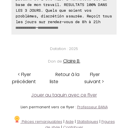
base de mon travail. RESULTATS 100% DANS
LES 3 JOURS. Quels que soient vos
problèmes, discrétión assurée. Reçoit tous
les jours sur rendez-vous de 8h à 21h
⊠⊠⊠⊠⊠⊠⊠⊠⊠⊠-⊠⊠⊠⊠⊠⊠⊠⊠⊠⊠
Datation : 2025
Claire B.
Don de
< Flyer
Retour à la
Flyer
précédent
liste
suivant >
Jouer au taquin avec ce flyer
Lien permanent vers ce flyer :
Professeur BANA
Pièces remarquables
|
Aide
|
Statistiques
|
Figures
de style
|
Contribuer