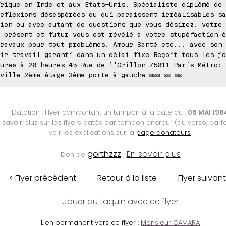
rique en Inde et aux Etats-Unis. Spécialiste diplômé de 
eflexions désespérées ou qui paraissent irréalisables sa
ion ou avec autant de questions que vous désirez. votre 
 présent et futur vous est révélé à votre stupéfaction é
ravaux pour tout problèmes. Amour Santé etc... avec son 
ir travail garanti dans un délai fixe Reçoit tous les jo
ures à 20 heures 45 Rue de l'Orillon 75011 Paris Métro:
ville 2ème étage 3ème porte à gauche ⊠⊠⊠ ⊠⊠ ⊠⊠
Datation : Flyer comportant un tampon à la date du :
06 MAI 198
 savoir plus sur les flyers datés par tampon encreur (au verso, parfo
voir les explications sur la
page donateurs
.
gorthzzz
En savoir plus
Don de
|
< Flyer précédent
Retour à la liste
Flyer suivant
Jouer au taquin avec ce flyer
Lien permanent vers ce flyer :
Monsieur CAMARA