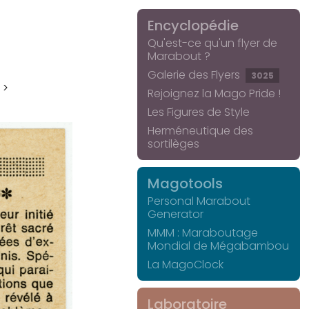
Encyclopédie
Qu'est-ce qu'un flyer de
Marabout ?
Galerie des Flyers
3025
 >
Rejoignez la Mago Pride !
Les Figures de Style
Herméneutique des
sortilèges
Magotools
Personal Marabout
Generator
MMM : Maraboutage
Mondial de Mégabambou
La MagoClock
Laboratoire