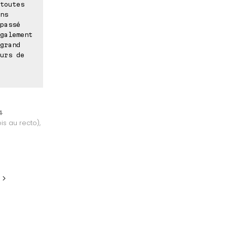
toutes
ns
passé
galement
grand
urs de
4
is au recto),
 >