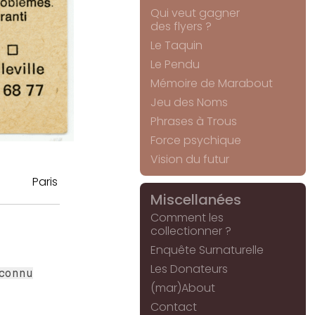
Qui veut gagner
des flyers ?
Le Taquin
Le Pendu
Mémoire de Marabout
Jeu des Noms
Phrases à Trous
Force psychique
Vision du futur
Paris
Miscellanées
Comment les
collectionner ?
Enquête Surnaturelle
Les Donateurs
connu
(mar)About
Contact