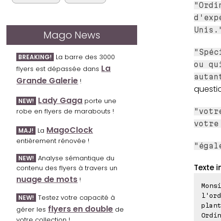
"Ordi
d'exp
Unis.
Mago News
"Spéc
La barre des 3000
BREAKING!
ou qu
La
flyers est dépassée dans
autan
Grande Galerie
!
questi
Lady Gaga
porte une
NEW!
robe en flyers de marabouts !
"votr
votre
MagoClock
La
MAJ!
entièrement rénovée !
"égal
Analyse sémantique du
NEW!
Texte i
contenu des flyers à travers un
nuage de mots
!
Monsi
l'ord
Testez votre capacité à
NEW!
plant
flyers en double
gérer les
de
Ordin
votre collection !