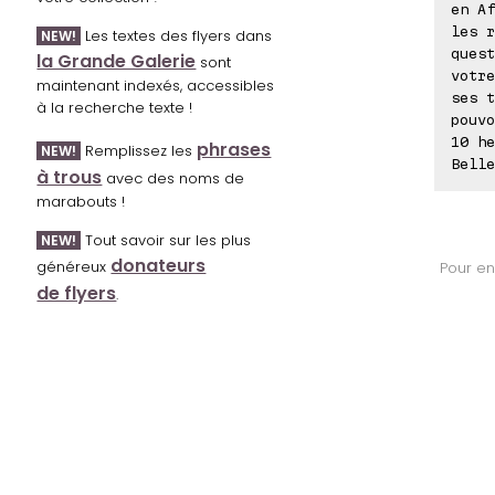
en Af
les r
Les textes des flyers dans
NEW!
quest
la Grande Galerie
sont
votre
maintenant indexés, accessibles
ses t
à la recherche texte !
pouvo
10 he
phrases
Remplissez les
NEW!
Belle
à trous
avec des noms de
marabouts !
Tout savoir sur les plus
NEW!
donateurs
généreux
Pour en
de flyers
.