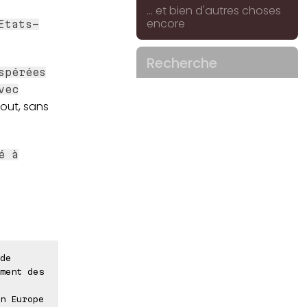
... et bien d'autres choses
encore
Etats-
Recherche
spérées
vec
tout, sans
é à
de
ment des
n Europe