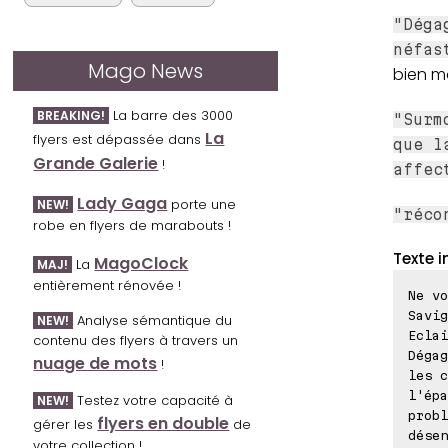
"Déga
néfas
Mago News
bien ma
La barre des 3000
BREAKING!
"Surm
La
flyers est dépassée dans
que l
Grande Galerie
!
affec
Lady Gaga
porte une
NEW!
"réco
robe en flyers de marabouts !
Texte i
MagoClock
La
MAJ!
entièrement rénovée !
Ne vo
Savig
Analyse sémantique du
NEW!
Eclai
contenu des flyers à travers un
Dégag
nuage de mots
!
les c
l'épa
Testez votre capacité à
NEW!
probl
flyers en double
gérer les
de
désen
votre collection !