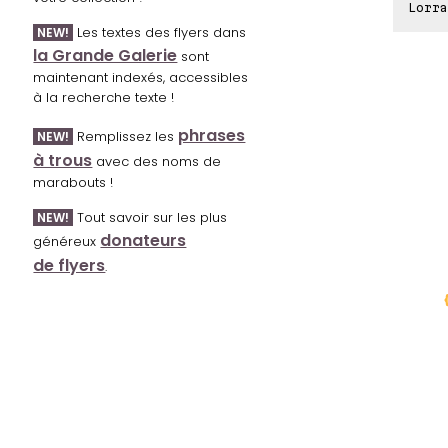
Lorra
Les textes des flyers dans
NEW!
la Grande Galerie
sont
maintenant indexés, accessibles
à la recherche texte !
phrases
Remplissez les
NEW!
à trous
avec des noms de
marabouts !
Tout savoir sur les plus
NEW!
donateurs
généreux
de flyers
.