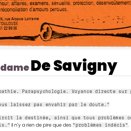
De Savigny
dame
pathie. Parapsychologie. Voyance directe sur 
ous laissez pas envahir par le doute."
ircit la destinée, ainsi que tous problèmes c
Il n'y a rien de pire que des
.
is."
"problèmes indécis"