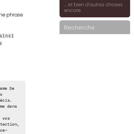
... et bien d'autres choses
encore
Une phrase
Recherche
ainsi
s
ame De
o
écis.
me dans
 vos
tection,
ce-