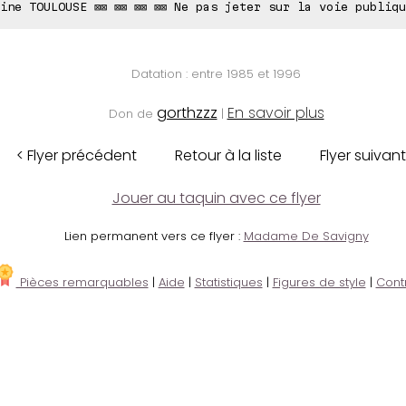
ine TOULOUSE ⊠⊠ ⊠⊠ ⊠⊠ ⊠⊠ Ne pas jeter sur la voie publiqu
Datation : entre 1985 et 1996
gorthzzz
En savoir plus
Don de
|
< Flyer précédent
Retour à la liste
Flyer suivant
Jouer au taquin avec ce flyer
Lien permanent vers ce flyer :
Madame De Savigny
Pièces remarquables
|
Aide
|
Statistiques
|
Figures de style
|
Cont