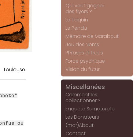
Qui veut gagner
des flyers ?
Le Taquin
Le Pendu
Mémoire de Marabout
Jeu des Noms
Phrases à Trous
Force psychique
Vision du futur
Toulouse
Miscellanées
Comment les
photo"
collectionner ?
Enquête Surnaturelle
Les Donateurs
onfus ou
(mar)About
Contact