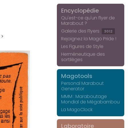
Encyclopédie
Qu'est-ce qu'un flyer de
Marabout ?
Galerie des Flyers
3012
 >
Rejoignez la Mago Pride !
Les Figures de Style
Herméneutique des
sortilèges
Magotools
Personal Marabout
Generator
MMM : Maraboutage
Mondial de Mégabambou
La MagoClock
Laboratoire