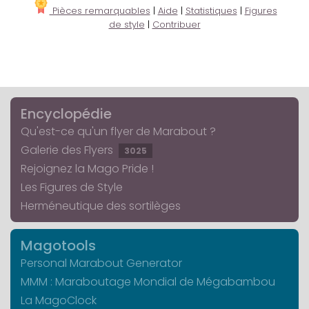
Pièces remarquables
|
Aide
|
Statistiques
|
Figures
de style
|
Contribuer
Encyclopédie
Qu'est-ce qu'un flyer de Marabout ?
Galerie des Flyers
3025
Rejoignez la Mago Pride !
Les Figures de Style
Herméneutique des sortilèges
Magotools
Personal Marabout Generator
MMM : Maraboutage Mondial de Mégabambou
La MagoClock