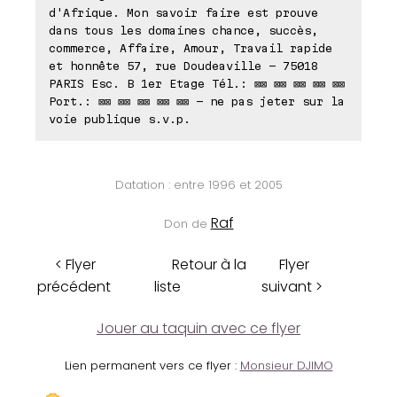
d'Afrique. Mon savoir faire est prouve
dans tous les domaines chance, succès,
commerce, Affaire, Amour, Travail rapide
et honnête 57, rue Doudeaville - 75018
PARIS Esc. B 1er Etage Tél.: ⊠⊠ ⊠⊠ ⊠⊠ ⊠⊠ ⊠⊠
Port.: ⊠⊠ ⊠⊠ ⊠⊠ ⊠⊠ ⊠⊠ - ne pas jeter sur la
voie publique s.v.p.
Datation : entre 1996 et 2005
Raf
Don de
< Flyer
Retour à la
Flyer
précédent
liste
suivant >
Jouer au taquin avec ce flyer
Lien permanent vers ce flyer :
Monsieur DJIMO