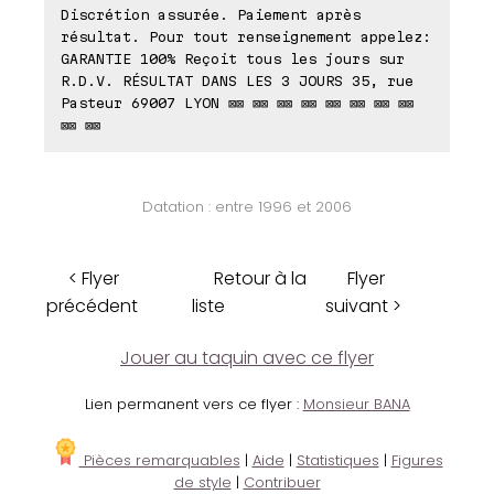
Discrétion assurée. Paiement après
résultat. Pour tout renseignement appelez:
GARANTIE 100% Reçoit tous les jours sur
R.D.V. RÉSULTAT DANS LES 3 JOURS 35, rue
Pasteur 69007 LYON ⊠⊠ ⊠⊠ ⊠⊠ ⊠⊠ ⊠⊠ ⊠⊠ ⊠⊠ ⊠⊠
⊠⊠ ⊠⊠
Datation : entre 1996 et 2006
< Flyer
Retour à la
Flyer
précédent
liste
suivant >
Jouer au taquin avec ce flyer
Lien permanent vers ce flyer :
Monsieur BANA
Pièces remarquables
|
Aide
|
Statistiques
|
Figures
de style
|
Contribuer