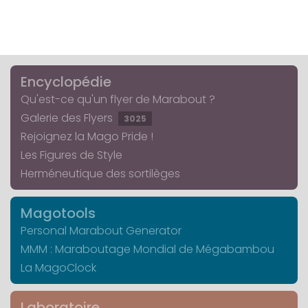
Encyclopédie
Qu'est-ce qu'un flyer de Marabout ?
Galerie des Flyers
3025
Rejoignez la Mago Pride !
Les Figures de Style
Herméneutique des sortilèges
Magotools
Personal Marabout Generator
MMM : Maraboutage Mondial de Mégabambou
La MagoClock
Laboratoire