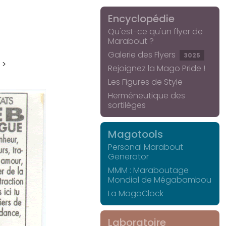
Encyclopédie
Qu'est-ce qu'un flyer de
Marabout ?
Galerie des Flyers
3025
 >
Rejoignez la Mago Pride !
Les Figures de Style
Herméneutique des
sortilèges
Magotools
Personal Marabout
Generator
MMM : Maraboutage
Mondial de Mégabambou
La MagoClock
Laboratoire