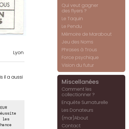
Qui veut gagner
des flyers ?
Le Taquin
Le Pendu
Mémoire de Marabout
Jeu des Noms
Phrases à Trous
Lyon
Force psychique
Vision du futur
 il a aussi
Miscellanées
Comment les
collectionner ?
Enquête Surnaturelle
EUR
Les Donateurs
éussite
(mar)About
 les
Contact
hance