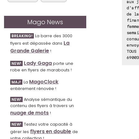
aux j
d'aff
de la
Mago News
finan
femme
semai
La barre des 3000
BREAKING!
consu
La
flyers est dépassée dans
envoy
Grande Galerie
!
TOUS 
69003
Lady Gaga
porte une
NEW!
robe en flyers de marabouts !
MagoClock
La
MAJ!
entièrement rénovée !
Analyse sémantique du
NEW!
contenu des flyers à travers un
nuage de mots
!
Testez votre capacité à
NEW!
flyers en double
gérer les
de
votre collection !