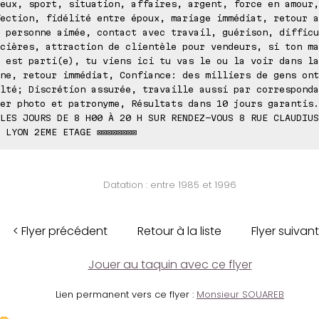
eux, sport, situation, affaires, argent, force en amour,
ection, fidélité entre époux, mariage immédiat, retour a
 personne aimée, contact avec travail, guérison, difficu
cières, attraction de clientèle pour vendeurs, si ton ma
 est parti(e), tu viens ici tu vas le ou la voir dans la
ne, retour immédiat, Confiance: des milliers de gens ont
lté; Discrétion assurée, travaille aussi par corresponda
er photo et patronyme, Résultats dans 10 jours garantis.
LES JOURS DE 8 H00 À 20 H SUR RENDEZ-VOUS 8 RUE CLAUDIUS
 LYON 2EME ETAGE ⊠⊠⊠⊠⊠⊠⊠⊠
Datation : entre 1985 et 1996
< Flyer précédent
Retour à la liste
Flyer suivant
Jouer au taquin avec ce flyer
Lien permanent vers ce flyer :
Monsieur SOUAREB