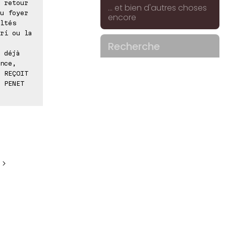
 retour
... et bien d'autres choses
u foyer
encore
ltés
ri ou la
Recherche
 déjà
nce,
 REÇOIT
 PENET
 >