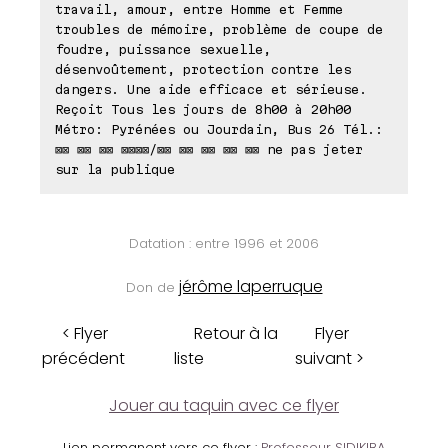
travail, amour, entre Homme et Femme
troubles de mémoire, problème de coupe de
foudre, puissance sexuelle,
désenvoûtement, protection contre les
dangers. Une aide efficace et sérieuse.
Reçoit Tous les jours de 8h00 à 20h00
Métro: Pyrénées ou Jourdain, Bus 26 Tél.:
⊠⊠ ⊠⊠ ⊠⊠ ⊠⊠⊠⊠/⊠⊠ ⊠⊠ ⊠⊠ ⊠⊠ ⊠⊠ ne pas jeter
sur la publique
Datation : entre 1996 et 2006
jérôme laperruque
Don de
< Flyer
Retour à la
Flyer
précédent
liste
suivant >
Jouer au taquin avec ce flyer
Lien permanent vers ce flyer :
Professeur SIDIKIBA