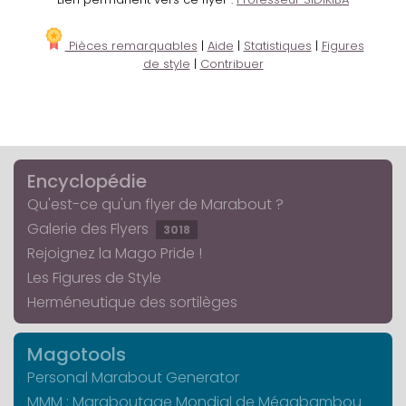
Pièces remarquables
|
Aide
|
Statistiques
|
Figures
de style
|
Contribuer
Encyclopédie
Qu'est-ce qu'un flyer de Marabout ?
Galerie des Flyers
3018
Rejoignez la Mago Pride !
Les Figures de Style
Herméneutique des sortilèges
Magotools
Personal Marabout Generator
MMM : Maraboutage Mondial de Mégabambou