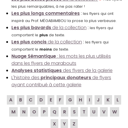
les plus remarquables, à ne pas rater !
Les plus longs commentaires
:
les flyers qui ont
inspiré au Prof. MÉGABAMBOU la prose la plus verbeuse.
Les plus bavards
de la collection
:
les flyers qui
comportent le
plus
de texte.
Les plus concis
de la collection
:
les flyers qui
comportent le
moins
de texte.
Nuage Sémantique
: les mots les plus utilisés
dans les flyers de marabouts
Analyses statistiques
des flyers de la galerie
L'histoire des
principaux donateurs
de flyers
ayant contribué à cette galerie
A
B
C
D
E
F
G
H
I
J
K
L
M
N
O
P
Q
R
S
T
U
V
W
X
Y
Z