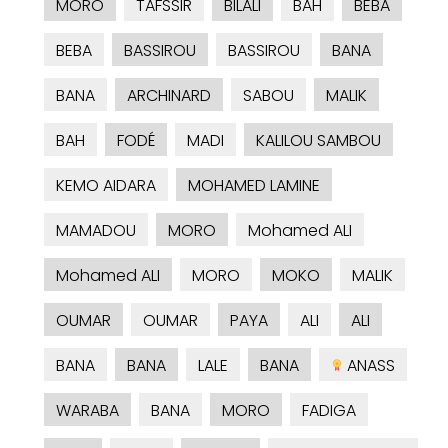
MORO
TAFSSIR
BILALI
BAH
BEBA
BEBA
BASSIROU
BASSIROU
BANA
BANA
ARCHINARD
SABOU
MALIK
BAH
FODÉ
MADI
KALILOU SAMBOU
KEMO AIDARA
MOHAMED LAMINE
MAMADOU
MORO
Mohamed ALI
Mohamed ALI
MORO
MOKO
MALIK
OUMAR
OUMAR
PAYA
ALI
ALI
BANA
BANA
LALE
BANA
ANASS
WARABA
BANA
MORO
FADIGA