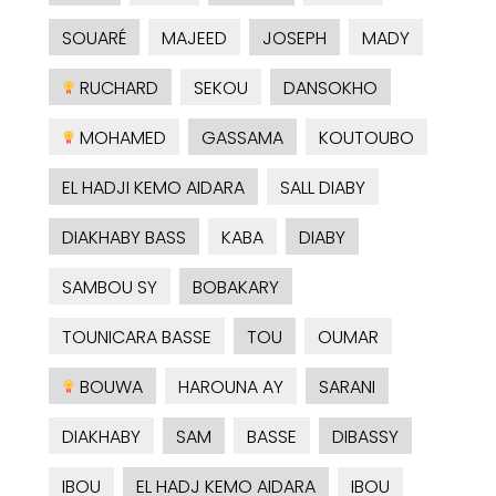
SOUARÉ
MAJEED
JOSEPH
MADY
RUCHARD
SEKOU
DANSOKHO
MOHAMED
GASSAMA
KOUTOUBO
EL HADJI KEMO AIDARA
SALL DIABY
DIAKHABY BASS
KABA
DIABY
SAMBOU SY
BOBAKARY
TOUNICARA BASSE
TOU
OUMAR
BOUWA
HAROUNA AY
SARANI
DIAKHABY
SAM
BASSE
DIBASSY
IBOU
EL HADJ KEMO AIDARA
IBOU