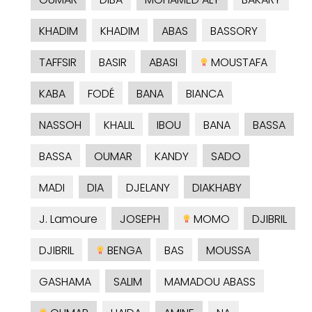
KHADIM
KHADIM
ABAS
BASSORY
TAFFSIR
BASIR
ABASI
MOUSTAFA
KABA
FODÉ
BANA
BIANCA
NASSOH
KHALIL
IBOU
BANA
BASSA
BASSA
OUMAR
KANDY
SADO
MADI
DIA
DJELANY
DIAKHABY
J. Lamoure
JOSEPH
MOMO
DJIBRIL
DJIBRIL
BENGA
BAS
MOUSSA
GASHAMA
SALIM
MAMADOU ABASS