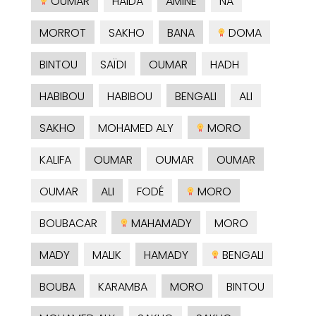
OUMAR
HAIDA
AMINE
NA
MORROT
SAKHO
BANA
DOMA
BINTOU
SAÏDI
OUMAR
HADH
HABIBOU
HABIBOU
BENGALI
ALI
SAKHO
MOHAMED ALY
MORO
KALIFA
OUMAR
OUMAR
OUMAR
OUMAR
ALI
FODÉ
MORO
BOUBACAR
MAHAMADY
MORO
MADY
MALIK
HAMADY
BENGALI
BOUBA
KARAMBA
MORO
BINTOU