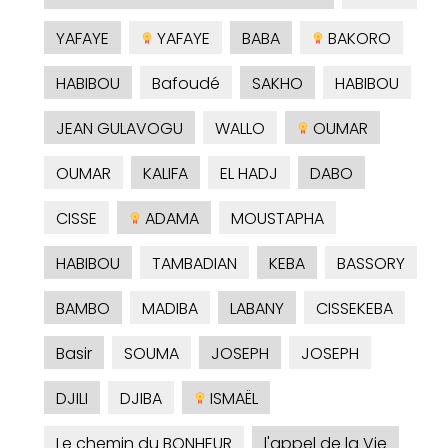
YAFAYE
YAFAYE
BABA
BAKORO
HABIBOU
Bafoudé
SAKHO
HABIBOU
JEAN GULAVOGU
WALLO
OUMAR
OUMAR
KALIFA
EL HADJ
DABO
CISSE
ADAMA
MOUSTAPHA
HABIBOU
TAMBADIAN
KEBA
BASSORY
BAMBO
MADIBA
LABANY
CISSEKEBA
Basir
SOUMA
JOSEPH
JOSEPH
DJILI
DJIBA
ISMAËL
Le chemin du BONHEUR
l'appel de la Vie