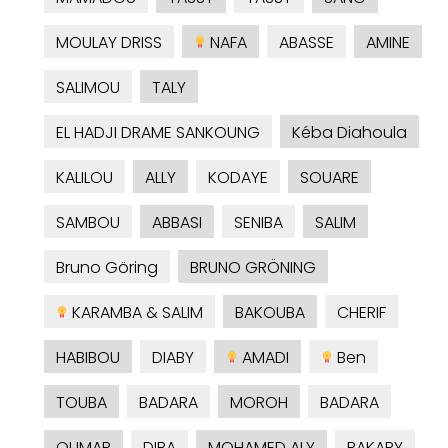
MOULAY DRISS
NAFA
ABASSE
AMINE
SALIMOU
TALY
EL HADJI DRAME SANKOUNG
Kéba Diahoula
KALILOU
ALLY
KODAYE
SOUARE
SAMBOU
ABBASI
SENIBA
SALIM
Bruno Göring
BRUNO GRÖNING
KARAMBA & SALIM
BAKOUBA
CHERIF
HABIBOU
DIABY
AMADI
Ben
TOUBA
BADARA
MOROH
BADARA
OUMAR
DIBA
MOHAMED ALY
BAKARY