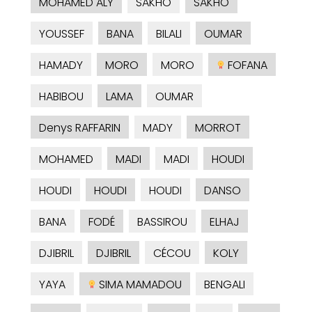
MOHAMED ALY
SAKHO
SAKHO
YOUSSEF
BANA
BILALI
OUMAR
HAMADY
MORO
MORO
FOFANA
HABIBOU
LAMA
OUMAR
Denys RAFFARIN
MADY
MORROT
MOHAMED
MADI
MADI
HOUDI
HOUDI
HOUDI
HOUDI
DANSO
BANA
FODÉ
BASSIROU
ELHAJ
DJIBRIL
DJIBRIL
CÉCOU
KOLY
YAYA
SIMA MAMADOU
BENGALI