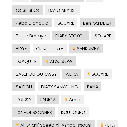
CISSE SECK
BAYO ABASSE
Kéba Diahoula
SOUARÉ
Bemba DIABY
Balde Becaye
DIABY SECKOU
SOUARE
BIAYE
Cissé Labaly
SANKNMBA
DJAQUITE
Aliou SOW
BASEKOU GUIRASSY
AIDRA
SOUARE
SAÎDOU
DIABY SANKOUNG
BANA
IDRISSA
FADIGA
Amar
Les POLISSONNES
KOUTOUBO
Al-Sharif Saeed Al-Ashab Issousi
KÉTA