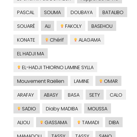
PASCAL
SOUMA
DOUBAYA
BATALIBO
SOUARÉ
ALI
FAKOLY
BASEHOU
KONATE
Chérif
ALAGAMA
EL HADJI MA
EL-HADJI THIORNO LAMINE SYLLA
Mouvement Raëlien
LAMINE
OMAR
ARAFAY
ABASY
BASA
SETY
CALO
SADIO
Diaby MADIBA
MOUSSA
ALIOU
GASSAMA
TAMADI
DIBA
MAMADOU
TASSY
TASSY
SANO