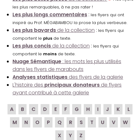
les plus remarquables, à ne pas rater !
Les plus longs commentaires
:
les flyers qui ont
inspiré au Prof. MÉGABAMBOU la prose la plus verbeuse.
Les plus bavards
de la collection
:
les flyers qui
comportent le
plus
de texte.
Les plus concis
de la collection
:
les flyers qui
comportent le
moins
de texte.
Nuage Sémantique
: les mots les plus utilisés
dans les flyers de marabouts
Analyses statistiques
des flyers de la galerie
L'histoire des
principaux donateurs
de flyers
ayant contribué à cette galerie
A
B
C
D
E
F
G
H
I
J
K
L
M
N
O
P
Q
R
S
T
U
V
W
X
Y
Z