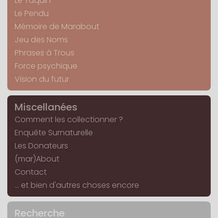
Le Taquin
Le Pendu
Mémoire de Marabout
Jeu des Noms
Phrases à Trous
Force psychique
Vision du futur
Miscellanées
Comment les collectionner ?
Enquête Surnaturelle
Les Donateurs
(mar)About
Contact
... et bien d'autres choses encore
Recherche