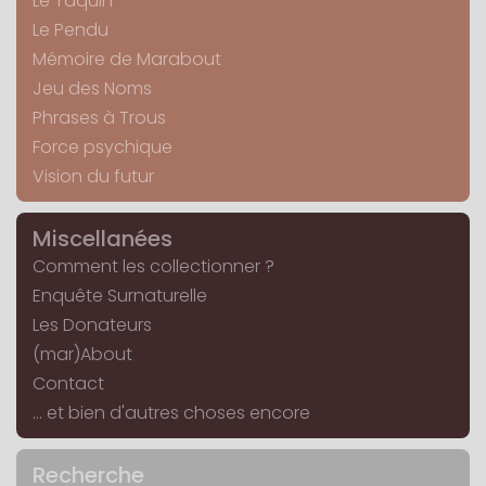
Le Taquin
Le Pendu
Mémoire de Marabout
Jeu des Noms
Phrases à Trous
Force psychique
Vision du futur
Miscellanées
Comment les collectionner ?
Enquête Surnaturelle
Les Donateurs
(mar)About
Contact
... et bien d'autres choses encore
Recherche