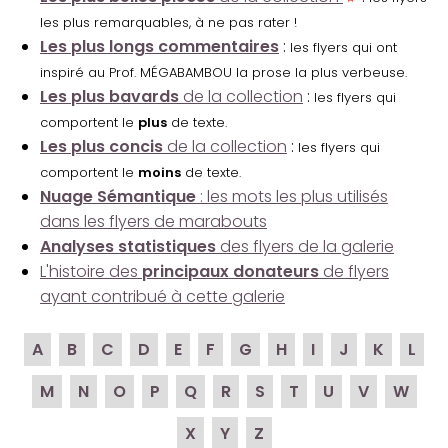
les plus remarquables, à ne pas rater !
Les plus longs commentaires
:
les flyers qui ont
inspiré au Prof. MÉGABAMBOU la prose la plus verbeuse.
Les plus bavards
de la collection
:
les flyers qui
comportent le
plus
de texte.
Les plus concis
de la collection
:
les flyers qui
comportent le
moins
de texte.
Nuage Sémantique
: les mots les plus utilisés
dans les flyers de marabouts
Analyses statistiques
des flyers de la galerie
L'histoire des
principaux donateurs
de flyers
ayant contribué à cette galerie
A
B
C
D
E
F
G
H
I
J
K
L
M
N
O
P
Q
R
S
T
U
V
W
X
Y
Z