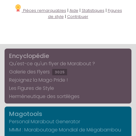
Pièces remarquables
|
Aide
|
Statistiques
|
Figures
de style
|
Contribuer
Encyclopédie
Qu'est-ce qu'un flyer de Marabout ?
Galerie des Flyers
3025
Rejoignez la Mago Pride !
Les Figures de Style
Herméneutique des sortilèges
Magotools
Personal Marabout Generator
MMM : Maraboutage Mondial de Mégabambou