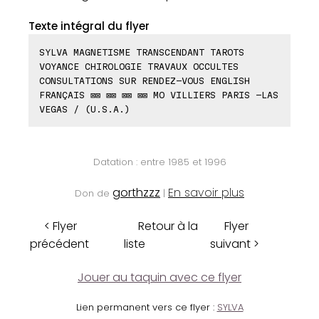
Texte intégral du flyer
SYLVA MAGNETISME TRANSCENDANT TAROTS
VOYANCE CHIROLOGIE TRAVAUX OCCULTES
CONSULTATIONS SUR RENDEZ-VOUS ENGLISH
FRANÇAIS ⊠⊠ ⊠⊠ ⊠⊠ ⊠⊠ MO VILLIERS PARIS -LAS
VEGAS / (U.S.A.)
Datation : entre 1985 et 1996
gorthzzz
En savoir plus
Don de
|
< Flyer
Retour à la
Flyer
précédent
liste
suivant >
Jouer au taquin avec ce flyer
Lien permanent vers ce flyer :
SYLVA