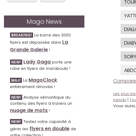
TOUR
YATT
Mago News
DIAL
La barre des 3000
BREAKING!
La
flyers est dépassée dans
DIAB
Grande Galerie
!
SOR
Lady Gaga
porte une
NEW!
robe en flyers de marabouts !
ABD
MagoClock
La
Comparer l
MAJ!
entièrement rénovée !
Les plus be
Analyse sémantique du
NEW!
pendu
|
Tou
contenu des flyers à travers un
Vous aussi
nuage de mots
!
Testez votre capacité à
NEW!
flyers en double
gérer les
de
votre collection !