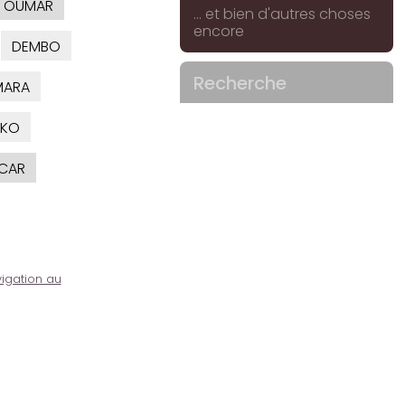
OUMAR
... et bien d'autres choses
encore
DEMBO
Recherche
MARA
AKO
CAR
igation au