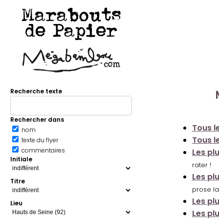
Marabouts
de Papier
Recherche texte
Rechercher dans
Tous le
nom
Tous le
texte du flyer
commentaires
Les pl
Initiale
rater !
Les pl
Titre
prose la
Les pl
Lieu
Les pl