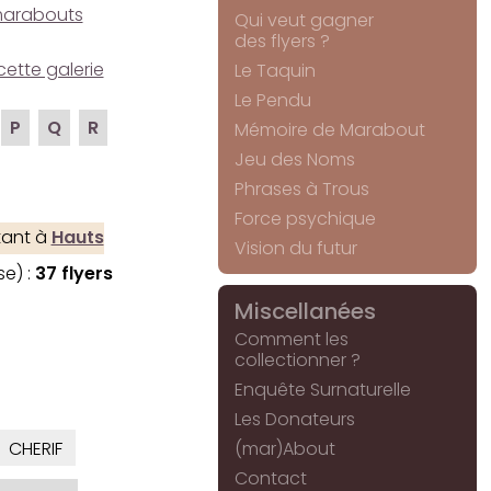
e marabouts
Qui veut gagner
des flyers ?
cette galerie
Le Taquin
Le Pendu
P
Q
R
Mémoire de Marabout
Jeu des Noms
Phrases à Trous
Force psychique
tant à
Hauts
Vision du futur
se) :
37 flyers
Miscellanées
Comment les
collectionner ?
Enquête Surnaturelle
Les Donateurs
CHERIF
(mar)About
Contact