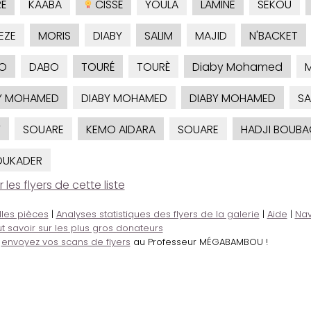
É
KAABA
CISSÉ
YOULA
LAMINE
SEKOU
EZE
MORIS
DIABY
SALIM
MAJID
N'BACKET
LO
DABO
TOURÉ
TOURÈ
Diaby Mohamed
Y MOHAMED
DIABY MOHAMED
DIABY MOHAMED
S
Y
SOUARE
KEMO AIDARA
SOUARE
HADJI BOUBA
OUKADER
es flyers de cette liste
lles pièces
|
Analyses statistiques des flyers de la galerie
|
Aide
|
Nav
t savoir sur les plus gros donateurs
,
envoyez vos scans de flyers
au Professeur MÉGABAMBOU !