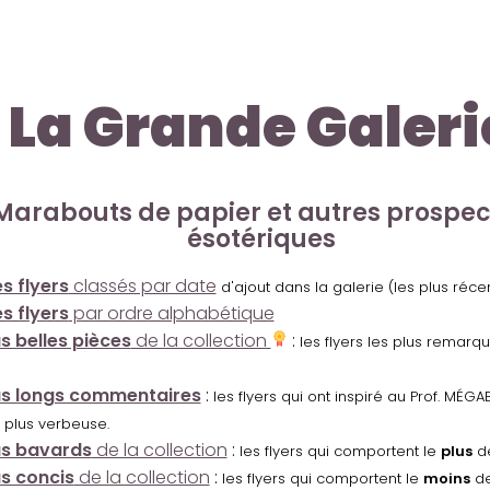
La Grande Galeri
Marabouts de papier et autres prospe
ésotériques
s flyers
classés par date
d'ajout dans la galerie (les plus réc
s flyers
par ordre alphabétique
us belles pièces
de la collection
:
les flyers les plus remarq
us longs commentaires
:
les flyers qui ont inspiré au Prof. MÉ
 plus verbeuse.
us bavards
de la collection
:
les flyers qui comportent le
plus
de
us concis
de la collection
:
les flyers qui comportent le
moins
de