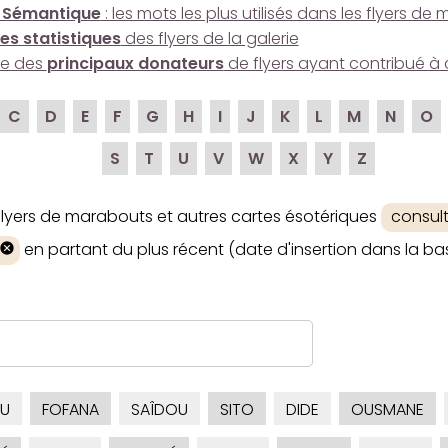
 Sémantique
: les mots les plus utilisés dans les flyers d
es statistiques
des flyers de la galerie
ire des
principaux donateurs
de flyers ayant contribué à 
C
D
E
F
G
H
I
J
K
L
M
N
O
S
T
U
V
W
X
Y
Z
 flyers de marabouts et autres cartes ésotériques
consul
en partant du plus récent (date d'insertion dans la ba
U
FOFANA
SAÎDOU
SITO
DIDE
OUSMANE