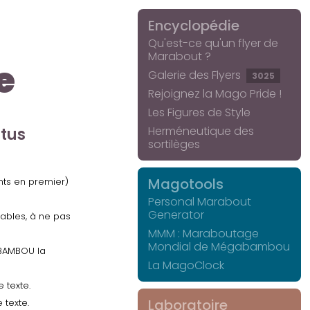
Encyclopédie
Qu'est-ce qu'un flyer de
Marabout ?
e
Galerie des Flyers
3025
Rejoignez la Mago Pride !
Les Figures de Style
Herméneutique des
ctus
sortilèges
Magotools
ents en premier)
Personal Marabout
Generator
uables, à ne pas
MMM : Maraboutage
Mondial de Mégabambou
GABAMBOU la
La MagoClock
 texte.
Laboratoire
 texte.