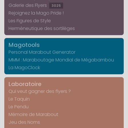
Galerie des Flyers
3025
Rejoignez la Mago Pride !
Les Figures de Style
Herméneutique des sortilèges
Magotools
Personal Marabout Generator
MMM : Maraboutage Mondial de Mégabambou
La MagoClock
Laboratoire
Qui veut gagner des flyers ?
Le Taquin
Le Pendu
Mémoire de Marabout
Jeu des Noms