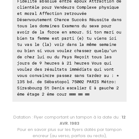
Fidélité absolue entre époux Attraction de
clientèle pour Vendeurs Complexe physique
et moral Affection retrouvée
Désenvoutement Chance Succès Réussite dans
tous les domaines Examens du sexe pour
avoir de la force en amour. Si ton mari ou
bien ta femme est parti (e) tu viens ici
tu vas le (la) voir dans la même semaine
ou bien si vous voulez chasser quelqu'un
de chez lui ou du Pays Reçoit tous les
jours de 9 heures à 21 heures Vous qui
voulez des résultats immédiats qui vont
vous convaincre passez sans tarder au : *
135 bd. de Sébastopol 75002 PARIS Métro:
Sirasbourg St Denis escalier E à gauche 2
éme étage 2 éme cour ⊠⊠⊠ ⊠⊠ ⊠⊠
Datation : Flyer comportant un tampon à la date du :
12
AVR. 1983
Pour en savoir plus sur les flyers datés par tampon
encreur (au verso, parfois au recto),