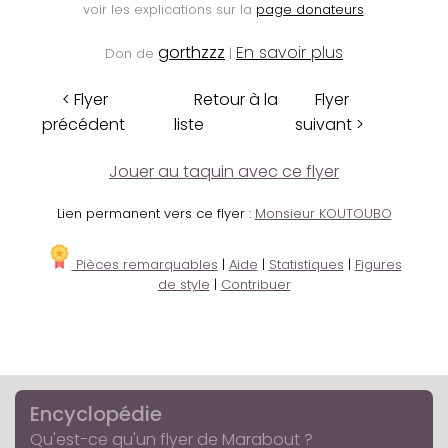
voir les explications sur la
page donateurs
.
gorthzzz
En savoir plus
Don de
|
< Flyer
Retour à la
Flyer
précédent
liste
suivant >
Jouer au taquin avec ce flyer
Lien permanent vers ce flyer :
Monsieur KOUTOUBO
Pièces remarquables
|
Aide
|
Statistiques
|
Figures
de style
|
Contribuer
Encyclopédie
Qu'est-ce qu'un flyer de Marabout ?