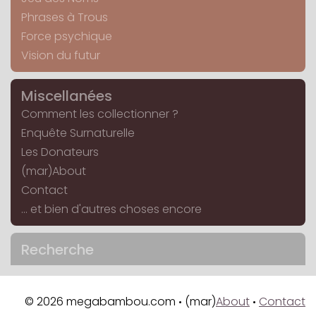
Phrases à Trous
Force psychique
Vision du futur
Miscellanées
Comment les collectionner ?
Enquête Surnaturelle
Les Donateurs
(mar)About
Contact
... et bien d'autres choses encore
Recherche
© 2026 megabambou.com
(mar)
About
Contact
•
•