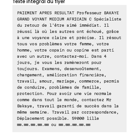
Texte intégral du flyer
PAIEMENT APRES RESULTAT Professeur BAKAYE
GRAND VOYANT MEDIUM AFRICAIN C Spécialiste
du retour de l'être aimé immédiat. Il
réussi là où les autres ont échoué, grâce
à une voyance claire et précise. Il résout
tous vos problèmes votre femme, votre
homme, votre copain ou copine est parti
avec un autre, contactez-moi. Dans 4
jours, je vous les ramèneront pour
toujours. Examens, desenvoûtement,
changement, amélioration financière,
travail, amour, mariage, commerce, permis
de conduire, problèmes de famille,
protection. Pour avoir une vie normale
comme dans tout le monde, contactez Mr
Bakaye, travail garanti de succès dans la
même semaine. Travail par correspondance,
Déplacement possible. 59000 lille
⊠⊠.⊠⊠.⊠⊠.⊠⊠.⊠⊠ ou ⊠⊠.⊠⊠.⊠⊠.⊠⊠.⊠⊠