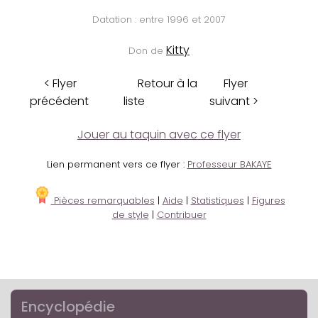
Datation : entre 1996 et 2007
Kitty
Don de
< Flyer
Retour à la
Flyer
précédent
liste
suivant >
Jouer au taquin avec ce flyer
Lien permanent vers ce flyer :
Professeur BAKAYE
Pièces remarquables
|
Aide
|
Statistiques
|
Figures
de style
|
Contribuer
Encyclopédie