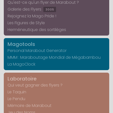
Qu'est-ce qu'un flyer de Marabout ?
Galerie des Flyers
3005
Rejoignez la Mago Pride !
Les Figures de Style
Herméneutique des sortilèges
Magotools
Personal Marabout Generator
MMM : Maraboutage Mondial de Mégabambou
La MagoClock
Laboratoire
Qui veut gagner des flyers ?
Le Taquin
Le Pendu
Mémoire de Marabout
Jeu des Noms