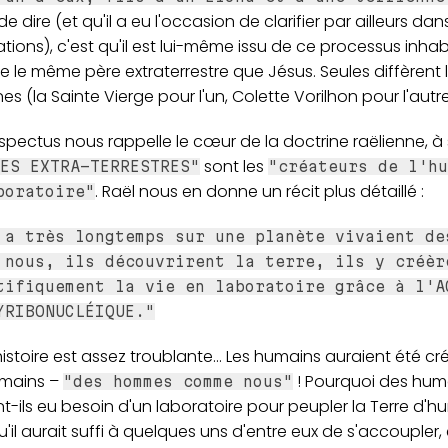
de dire (et qu'il a eu l'occasion de clarifier par ailleurs dan
tions), c'est qu'il est lui-même issu de ce processus inhabi
 le même père extraterrestre que Jésus. Seules diffèrent 
nes (la Sainte Vierge pour l'un, Colette Vorilhon pour l'autre
pectus nous rappelle le cœur de la doctrine raëlienne, à s
sont les
ES EXTRA-TERRESTRES"
"créateurs de l'hu
. Raël nous en donne un récit plus détaillé :
boratoire"
 a très longtemps sur une planète vivaient de
 nous, ils découvrirent la terre, ils y créèr
tifiquement la vie en laboratoire grâce à l'A
YRIBONUCLÉIQUE."
istoire est assez troublante... Les humains auraient été cré
mains –
! Pourquoi des hum
"des hommes comme nous"
t-ils eu besoin d'un laboratoire pour peupler la Terre d'h
u'il aurait suffi à quelques uns d'entre eux de s'accoupler, 