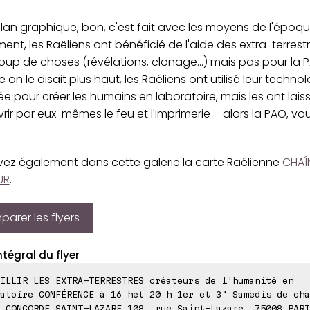
plan graphique, bon, c'est fait avec les moyens de l'époque
ment, les Raëliens ont bénéficié de l'aide des extra-terrest
up de choses (révélations, clonage...) mais pas pour la 
n le disait plus haut, les Raéliens ont utilisé leur technol
 pour créer les humains en laboratoire, mais les ont lais
ir par eux-mêmes le feu et l'imprimerie – alors la PAO, v
vez également dans cette galerie la carte Raélienne
CHAÎ
UR
.
arer les flyers
ntégral du flyer
ILLIR LES EXTRA-TERRESTRES créateurs de l'humanité en
atoire CONFÉRENCE à 16 het 20 h 1er et 3ª Samedis de cha
 CONCORDE SAINT-LAZARE 108, rue Saint-Lazare, 75008 PARI