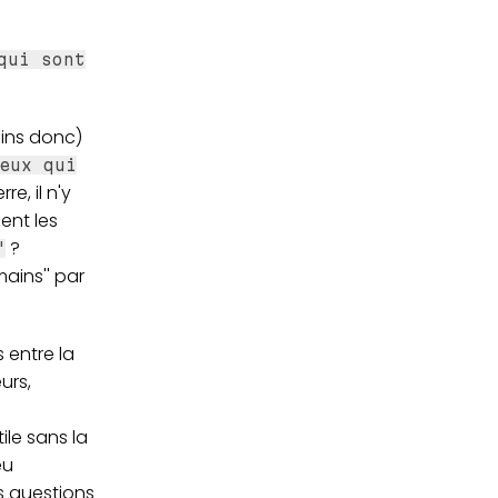
qui sont
ains donc)
eux qui
e, il n'y
ent les
?
"
ains'' par
 entre la
urs,
ile sans la
eu
s questions