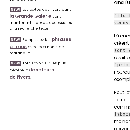
ainsi l'
Les textes des flyers dans
NEW!
la Grande Galerie
"Ils 
sont
maintenant indexés, accessibles
venus
à la recherche texte !
Là enco
phrases
Remplissez les
NEW!
créent 
à trous
avec des noms de
sont 
marabouts !
avait p
Tout savoir sur les plus
NEW!
"prim
donateurs
généreux
Pourquo
de flyers
.
exempl
Peut-êt
Terre e
commen
labor
moindr
pervers