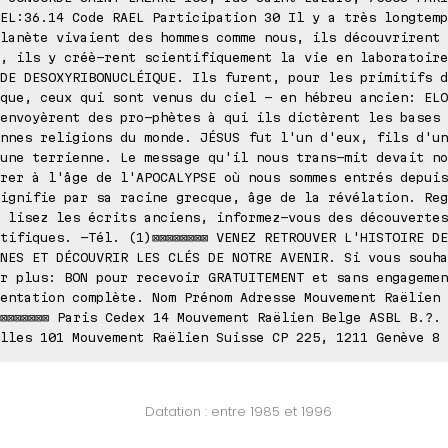
EL:36.14 Code RAEL Participation 30 Il y a très longtemp
lanète vivaient des hommes comme nous, ils découvrirent 
, ils y créè-rent scientifiquement la vie en laboratoire
DE DESOXYRIBONUCLÉIQUE. Ils furent, pour les primitifs d
que, ceux qui sont venus du ciel - en hébreu ancien: ELO
envoyèrent des pro-phètes à qui ils dictèrent les bases 
nnes religions du monde. JÉSUS fut l'un d'eux, fils d'un
une terrienne. Le message qu'il nous trans-mit devait no
rer à l'âge de l'APOCALYPSE où nous sommes entrés depuis
ignifie par sa racine grecque, âge de la révélation. Reg
 lisez les écrits anciens, informez-vous des découvertes
tifiques. -Tél. (1)⊠⊠⊠⊠⊠⊠⊠⊠ VENEZ RETROUVER L'HISTOIRE DE
NES ET DÉCOUVRIR LES CLÉS DE NOTRE AVENIR. Si vous souha
r plus: BON pour recevoir GRATUITEMENT et sans engagemen
entation complète. Nom Prénom Adresse Mouvement Raëlien 
⊠⊠⊠⊠⊠⊠⊠ Paris Cedex 14 Mouvement Raëlien Belge ASBL B.?. 
lles 101 Mouvement Raëlien Suisse CP 225, 1211 Genève 8 
Datation : entre 1985 et 1996