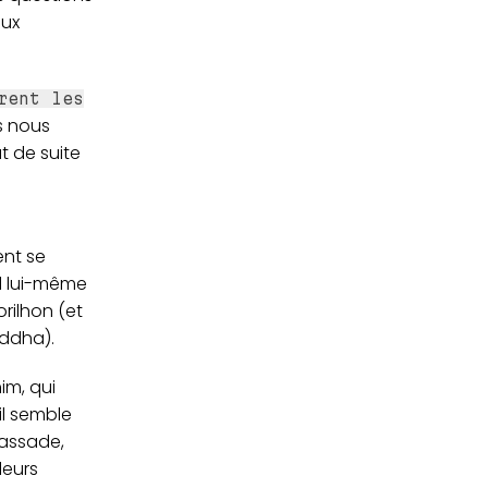
aux
rent les
ls nous
ut de suite
ent se
nd lui-même
orilhon (et
uddha).
im, qui
il semble
bassade,
leurs