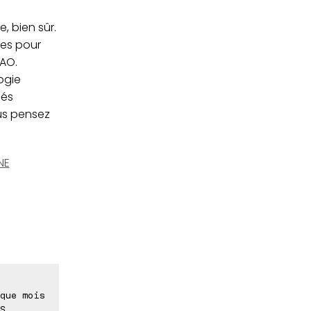
, bien sûr.
res pour
PAO.
ogie
sés
ous pensez
NE
que mois
S