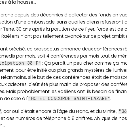
es à la hausse...
herche depuis des décennies à collecter des fonds en vue
uction d'une ambassade, sans quoi les aliens refuseront 
r Terre. 30 ans après la parution de ce flyer, force est de 
 Raéliens n'ont pas tellement avancé sur ce projet ambitieu
tant précisé, ce prospectus annonce deux conférences ré
amedis par mois, soit 4 conférences par mois tout de mê
: Ça paraît un peu cher comme ça, ma
icipation 30 F"
ment, pour être initié aux plus grands mystères de l'univer
 Néanmoins, si le but de ces conférences était de moisso
ux adeptes, c'eût été plus malin de proposer des confé
es. Mais probablement les Raéliens ont-ils besoin de finan
n de salle à l'
.
"HOTEL CONCORDE SAINT-LAZARE"
, car oui, c'était encore à l'âge du Franc, et du Minitel,
"
"36
, et des numéros de téléphone à 8 chiffres. Ah, que de nos
...