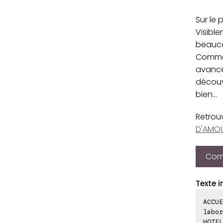
Sur le 
Visible
beauco
Comme o
avancée
découvr
bien...
Retrou
D'AMO
Comp
Texte i
ACCUE
labor
HOTEL