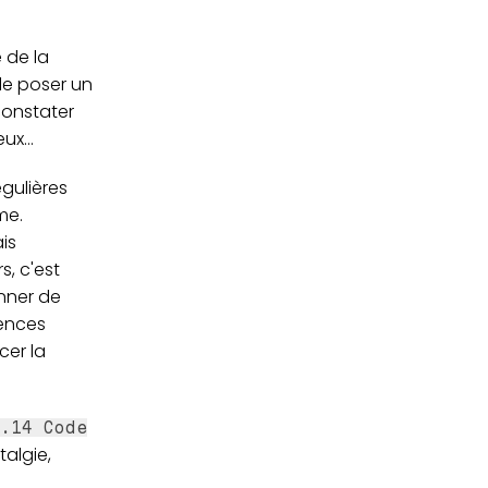
 de la
de poser un
constater
x...
gulières
me.
is
s, c'est
nner de
rences
cer la
.14 Code
talgie,