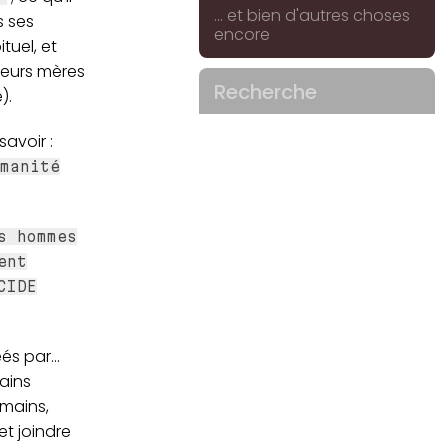
... et bien d'autres choses
s ses
encore
tuel, et
leurs mères
Recherche
).
avoir :
manité
s hommes
ent
CIDE
és par...
ains
umains,
et joindre