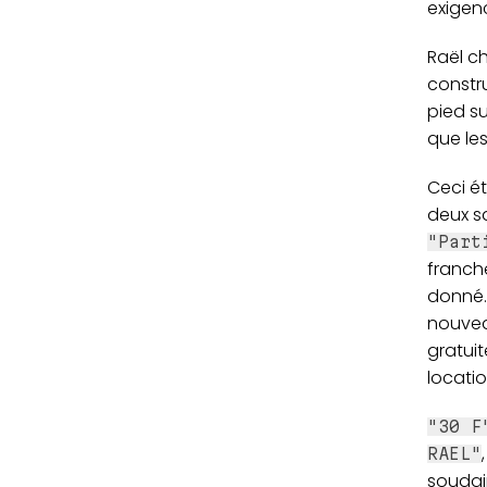
exigenc
Raël c
constr
pied su
que les
Ceci é
deux s
"Part
franche
donné.
nouvea
gratuit
locatio
"30 F
RAEL"
soudain