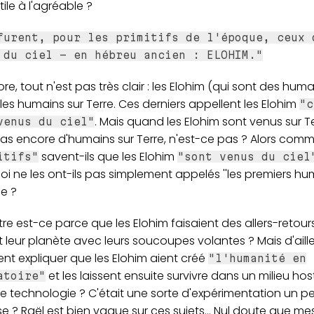
utile à l'agréable ?
furent, pour les primitifs de l'époque, ceux 
 du ciel - en hébreu ancien : ELOHIM."
re, tout n'est pas très clair : les Elohim (qui sont des hum
les humains sur Terre. Ces derniers appellent les Elohim
"c
. Mais quand les Elohim sont venus sur Terr
venus du ciel"
as encore d'humains sur Terre, n'est-ce pas ? Alors comm
savent-ils que les Elohim
itifs"
"sont venus du ciel
i ne les ont-ils pas simplement appelés ''les premiers hum
e ?
re est-ce parce que les Elohim faisaient des allers-retours
t leur planète avec leurs soucoupes volantes ? Mais d'aille
t expliquer que les Elohim aient créé
"l'humanité en
et les laissent ensuite survivre dans un milieu host
atoire"
e technologie ? C'était une sorte d'expérimentation un p
e ? Raël est bien vague sur ces sujets... Nul doute que me