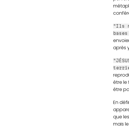
métaphy
confér
"Ils 
bases
envoien
après y
"JÉSU
terri
reprodu
être le
être p
En déf
apparem
que les
mais le