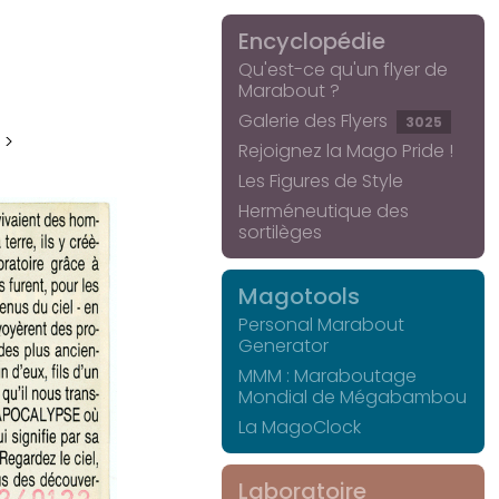
Encyclopédie
Qu'est-ce qu'un flyer de
Marabout ?
Galerie des Flyers
3025
 >
Rejoignez la Mago Pride !
Les Figures de Style
Herméneutique des
sortilèges
Magotools
Personal Marabout
Generator
MMM : Maraboutage
Mondial de Mégabambou
La MagoClock
Laboratoire