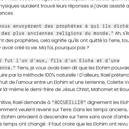
siques auraient trouvé leurs réponses si j'avais assisté 
ences.
nous envoyèrent des prophètes à qui ils dictè
Ah, s'i
 des plus anciennes religions du monde."
t des prophètes, cela signifie qu'ils ont quitté la Terre, to
 avoir créé la vie. Ma foi, pourquoi pas ?
S fut l'un d'eux, fils d'un Eloha et d'une
Tiens, je vous avais bien dit que les Elohim pouvai
enne."
ire par la méthode 100% naturelle ! D'ailleurs, Raël préte
 fruit de l'amour entre un Elohim et une terrienne, Colette V
ar là-même le demi-frère de Jésus Christ, Mahomet et Bo
initive, Raël demande à
dignement les Eloh
"ACCUEILLIR"
ment veulent revenir sur Terre. Dans les temps anciens, 
 Elohim arrivaient à descendre sur Terre sans avoir d'am
s temps ont changé : il faut croire que les Elohim ont revu 