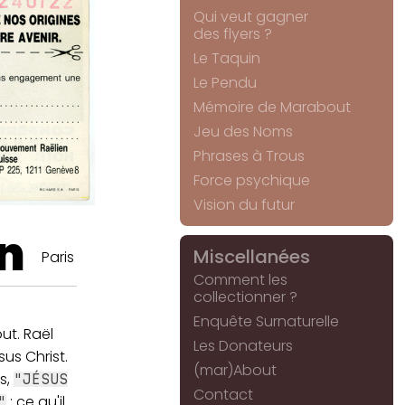
Qui veut gagner
des flyers ?
Le Taquin
Le Pendu
Mémoire de Marabout
Jeu des Noms
Phrases à Trous
Force psychique
Vision du futur
n
Miscellanées
Paris
Comment les
collectionner ?
Enquête Surnaturelle
ut. Raël
Les Donateurs
us Christ.
(mar)About
s,
"JÉSUS
Contact
; ce qu'il
"