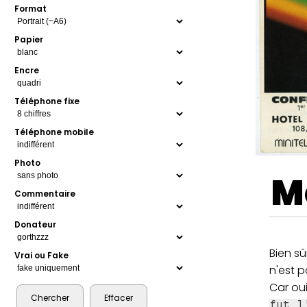
Format
Papier
Encre
Téléphone fixe
Téléphone mobile
Photo
M
Commentaire
Donateur
Bien sû
Vrai ou Fake
n'est p
Car oui
fut l