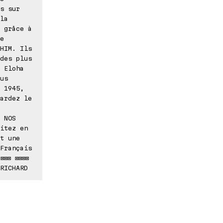
s sur
la
 grâce à
e
HIM. Ils
des plus
 Eloha
us
 1945,
ardez le
 NOS
itez en
t une
Français
⊠⊠⊠ ⊠⊠⊠⊠
RICHARD