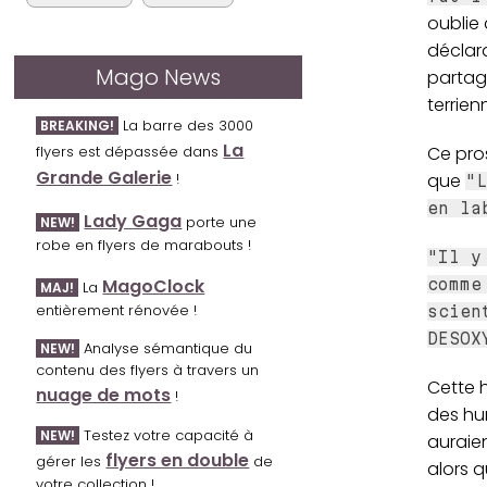
oublie 
déclara
Mago News
partage
terrien
La barre des 3000
BREAKING!
La
Ce pros
flyers est dépassée dans
Grande Galerie
que
!
"L
en la
Lady Gaga
porte une
NEW!
robe en flyers de marabouts !
"Il y
MagoClock
comme
La
MAJ!
entièrement rénovée !
scien
DESOX
Analyse sémantique du
NEW!
contenu des flyers à travers un
Cette h
nuage de mots
!
des hu
Testez votre capacité à
NEW!
auraien
flyers en double
gérer les
de
alors q
votre collection !