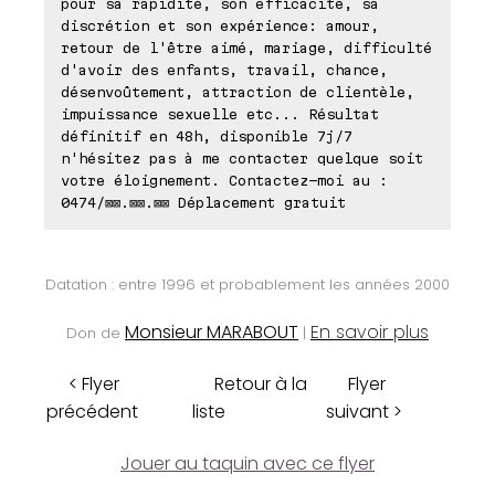
pour sa rapidité, son efficacité, sa
discrétion et son expérience: amour,
retour de l'être aimé, mariage, difficulté
d'avoir des enfants, travail, chance,
désenvoûtement, attraction de clientèle,
impuissance sexuelle etc... Résultat
définitif en 48h, disponible 7j/7
n'hésitez pas à me contacter quelque soit
votre éloignement. Contactez-moi au :
0474/⊠⊠.⊠⊠.⊠⊠ Déplacement gratuit
Datation : entre 1996 et probablement les années 2000
Monsieur MARABOUT
En savoir plus
Don de
|
< Flyer
Retour à la
Flyer
précédent
liste
suivant >
Jouer au taquin avec ce flyer