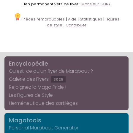
Lien permanent vers ce flyer :
Monsieur SORY
Pièces remarquables
|
Aide
|
Statistiques
|
Figures
de style
|
Contribuer
Encyclopédie
Qu'est-ce qu'un flyer de Marabout ?
Galerie des Flyers
3025
Rejoignez la Mago Pride !
Les Figures de Style
Herméneutique des sortilèges
Magotools
Personal Marabout Generator