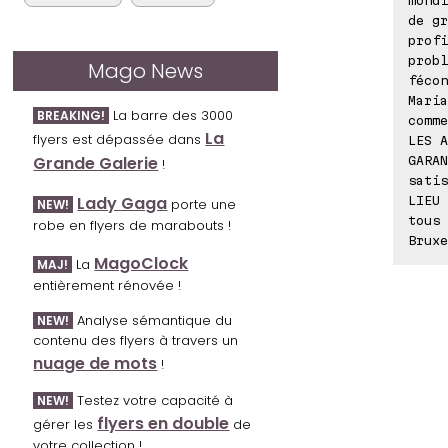
de gr
profi
probl
Mago News
fécon
Maria
La barre des 3000
BREAKING!
comme
La
flyers est dépassée dans
LES A
Grande Galerie
GARAN
!
satis
Lady Gaga
LIEU 
porte une
NEW!
tous 
robe en flyers de marabouts !
Bruxe
MagoClock
La
MAJ!
entièrement rénovée !
Analyse sémantique du
NEW!
contenu des flyers à travers un
nuage de mots
!
Testez votre capacité à
NEW!
flyers en double
gérer les
de
votre collection !