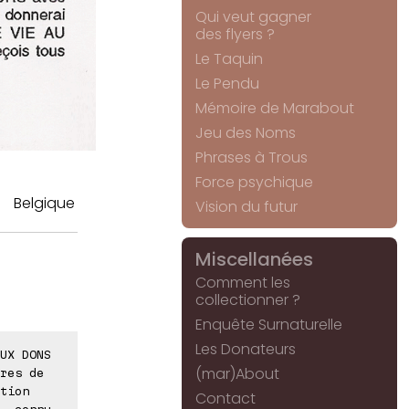
Qui veut gagner
des flyers ?
Le Taquin
Le Pendu
Mémoire de Marabout
Jeu des Noms
Phrases à Trous
Force psychique
Belgique
Vision du futur
Miscellanées
Comment les
collectionner ?
Enquête Surnaturelle
Les Donateurs
UX DONS
(mar)About
res de
tion
Contact
, connu