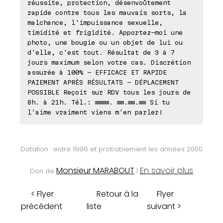
réussite, protection, désenvoûtement
rapide contre tous les mauvais sorts, la
malchance, l'impuissance sexuelle,
timidité et frigidité. Apportez-moi une
photo, une bougie ou un objet de lui ou
d'elle, c'est tout. Résultat de 3 à 7
jours maximum selon votre cas. Discrétion
assurée à 100% - EFFICACE ET RAPIDE
PAIEMENT APRÈS RÉSULTATS - DÉPLACEMENT
POSSIBLE Reçoit sur RDV tous les jours de
8h. à 21h. Tél.: ⊠⊠⊠⊠. ⊠⊠.⊠⊠.⊠⊠ Si tu
l'aime vraiment viens m'en parler!
Datation : entre 1996 et probablement les années 2000
Monsieur MARABOUT
En savoir plus
Don de
|
< Flyer
Retour à la
Flyer
précédent
liste
suivant >