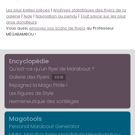
Les plus belles pièces
|
Analyses statistiques des flyers de la
galerie
|
Aide
|
Navigation au pendu
|
Tout savoir sur les plus
gros donateurs
Vous aussi,
envoyez vos scans de flyers
au Professeur
MÉGABAMBOU !
Encyclopédie
Qu'est-ce qu'un flyer de Marabout ?
Galerie des Flyers
3018
Rejoignez la Mago Pride !
Les Figures de Style
Herméneutique des sortilèges
Magotools
Personal Marabout Generator
MMM : Maraboutage Mondial de Mégabambou