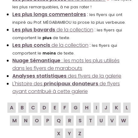
les plus remarquables, à ne pas rater !
Les plus longs commentaires
:
les flyers qui ont
inspiré au Prof. MÉGABAMBOU la prose la plus verbeuse.
Les plus bavards
de la collection
:
les flyers qui
comportent le
plus
de texte.
Les plus concis
de la collection
:
les flyers qui
comportent le
moins
de texte.
Nuage Sémantique
: les mots les plus utilisés
dans les flyers de marabouts
Analyses statistiques
des flyers de la galerie
L'histoire des
principaux donateurs
de flyers
ayant contribué à cette galerie
A
B
C
D
E
F
G
H
I
J
K
L
M
N
O
P
Q
R
S
T
U
V
W
X
Y
Z