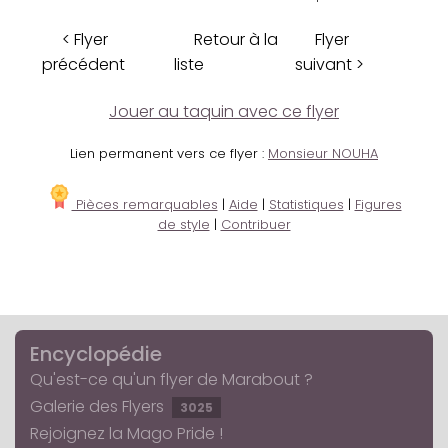
< Flyer
Retour à la
Flyer
précédent
liste
suivant >
Jouer au taquin avec ce flyer
Lien permanent vers ce flyer :
Monsieur NOUHA
Pièces remarquables
|
Aide
|
Statistiques
|
Figures
de style
|
Contribuer
Encyclopédie
Qu'est-ce qu'un flyer de Marabout ?
Galerie des Flyers
3025
Rejoignez la Mago Pride !